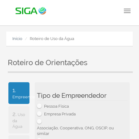
Toggl
naviga
Início
Roteiro de Uso da Água
Roteiro de Orientações
1.
Tipo de Empreendedor
Empreendedor
Pessoa Física
2.
Empresa Privada
Uso
da
Água
Associação, Cooperativa, ONG, OSCIP, ou
similar