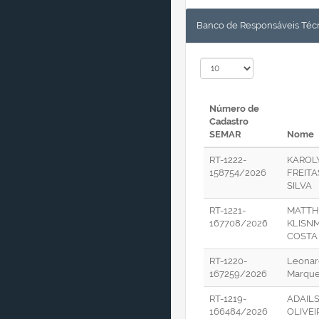
Banco de Responsáveis Técn
Número de
Cadastro
SEMAR
Nome
RT-1222-
KAROL
158754/2026
FREITA
SILVA
RT-1221-
MATTH
167708/2026
KLISN
COSTA 
RT-1220-
Leonar
167259/2026
Marqu
RT-1219-
ADAIL
166484/2026
OLIVEI