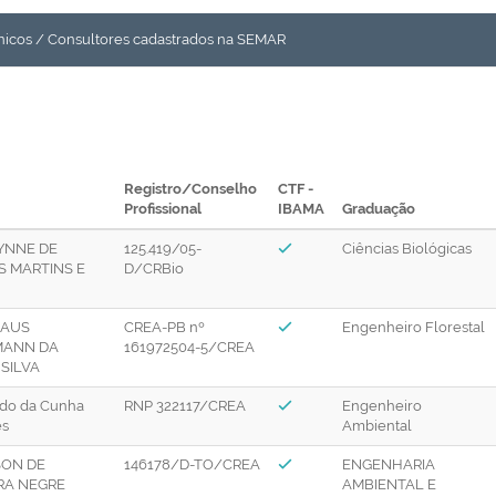
icos / Consultores cadastrados na SEMAR
Registro/Conselho
CTF -
Profissional
IBAMA
Graduação
YNNE DE
125.419/05-
Ciências Biológicas
S MARTINS E
D/CRBio
AUS
CREA-PB nº
Engenheiro Florestal
MANN DA
161972504-5/CREA
SILVA
do da Cunha
RNP 322117/CREA
Engenheiro
es
Ambiental
SON DE
146178/D-TO/CREA
ENGENHARIA
RA NEGRE
AMBIENTAL E