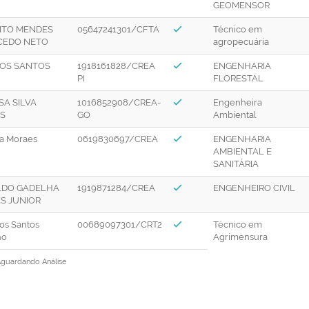
GEOMENSOR
ITO MENDES
05647241301/CFTA
Técnico em
CEDO NETO
agropecuária
DOS SANTOS
1918161828/CREA
ENGENHARIA
PI
FLORESTAL
SA SILVA
1016852908/CREA-
Engenheira
S
GO
Ambiental
a Moraes
0619830697/CREA
ENGENHARIA
AMBIENTAL E
SANITÁRIA
LDO GADELHA
1919871284/CREA
ENGENHEIRO CIVIL
S JUNIOR
os Santos
00689097301/CRT2
Técnico em
ho
Agrimensura
guardando Análise