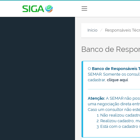
Início
Responsáveis Técn
Banco de Respon
O
Banco de Responsáveis T
SEMAR. Somente os consulto
cadastrar,
clique aqui
.
Atenção:
A SEMAR não poss
uma negociação direta entr
Caso um consultor não estej
Não realizou cadastr
Realizou cadastro, m
Está com o cadastro