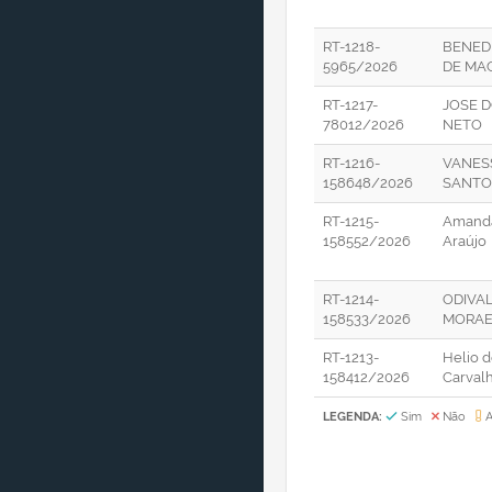
RT-1218-
BENED
5965/2026
DE MA
RT-1217-
JOSE 
78012/2026
NETO
RT-1216-
VANES
158648/2026
SANTO
RT-1215-
Amand
158552/2026
Araújo
RT-1214-
ODIVA
158533/2026
MORAE
RT-1213-
Helio d
158412/2026
Carval
LEGENDA:
Sim
Não
A