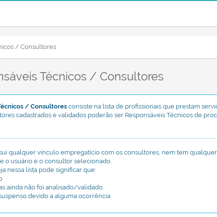
icos / Consultores
sáveis Técnicos / Consultores
écnicos / Consultores
consiste na lista de profissionais que prestam ser
res cadastrados e validados poderão ser Responsáveis Técnicos de proc
ui qualquer vínculo empregatício com os consultores, nem tem qualquer 
e o usuário e o consultor selecionado.
a nessa lista pode significar que:
o
as ainda não foi analisado/validado
 suspenso devido a alguma ocorrência